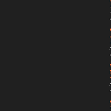
A
K
A
K
A
K