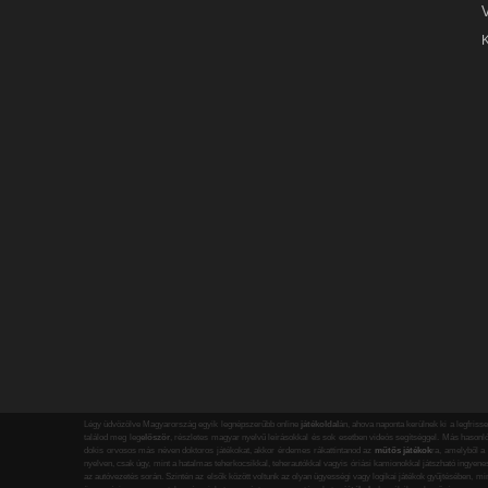
K
Légy üdvözölve Magyarország egyik legnépszerűbb online
játékoldal
án, ahova naponta kerülnek ki a legfriss
találod meg leg
először
, részletes magyar nyelvű leírásokkal és sok esetben videós segítséggel. Más hason
dokis orvosos más néven doktoros játékokat, akkor érdemes rákattintanod az
műtős játékok
ra, amelyből a
nyelven, csak úgy, mint a hatalmas teherkocsikkal, teherautókkal vagyis óriási kamionokkal játszható ingyene
az autóvezetés során. Szintén az elsők között voltunk az olyan ügyességi vagy logikai játékok gyűjtésében, 