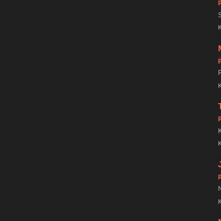
S
K
F
K
K
N
K