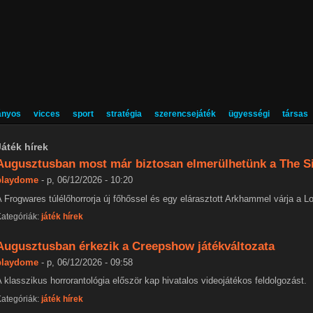
ányos
vicces
sport
stratégia
szerencsejáték
ügyességi
társas
Játék hírek
Augusztusban most már biztosan elmerülhetünk a The S
playdome
-
p, 06/12/2026 - 10:20
 Frogwares túlélőhorrorja új főhőssel és egy elárasztott Arkhammel várja a Lo
ategóriák:
játék hírek
Augusztusban érkezik a Creepshow játékváltozata
playdome
-
p, 06/12/2026 - 09:58
 klasszikus horrorantológia először kap hivatalos videojátékos feldolgozást.
ategóriák:
játék hírek