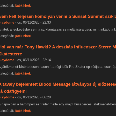
ategóriák:
játék hírek
Nem kell teljesen komolyan venni a Sunset Summit szikla
playdome
-
cs, 06/11/2026 - 22:33
A játék a legkevésbé sem a sziklamászás szimulálására gyúr, mint inkább a 
ategóriák:
játék hírek
Hol van már Tony Hawk!? A deszkás influenszer Sterre Mei
Skatesterre
playdome
-
cs, 06/11/2026 - 22:14
 játékmenet kísértetiesen hasonlít a régi idők Pro Skater epizódjaira, csak é
ategóriák:
játék hírek
A tavaly bejelentett Blood Message látványos új előzet
rá odafigyelni
playdome
-
cs, 06/11/2026 - 06:20
 napokban a háromperces trailer mellé egy majd’ húszperces játékmenet-bemu
ategóriák:
játék hírek