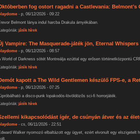
Októberben fog ostort ragadni a Castlevania: Belmont’s
playdome
-
p, 06/12/2026 - 09:22
Trevor Belmont lánya indul harcba Drakula árnyékában.
ategóriák:
játék hírek
Új Vampire: The Masquerade-játék jön, Eternal Whispers
playdome
-
p, 06/12/2026 - 08:57
A World of Darkness sötét Montreálja ezúttal egy erősen történetközpontú C
ategóriák:
játék hírek
Demót kapott a The Wild Gentlemen készülő FPS-e, a Re
playdome
-
p, 06/12/2026 - 07:25
ipróbálható a disco-punk lopakodós-lövöldözős sci-fi horrorjáték.
ategóriák:
játék hírek
Szellemi kikapcsolódást ígér, de csúnyán átver és az éle
playdome
-
cs, 06/11/2026 - 22:51
dward Walker nyomozó elbaltázott egy ügyet, ezért elvonult egy elszigetelt h
olt.