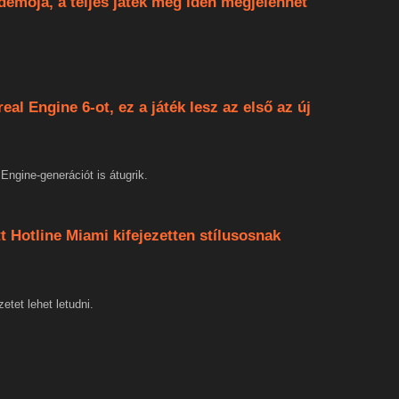
emója, a teljes játék még idén megjelenhet
al Engine 6-ot, ez a játék lesz az első az új
Engine-generációt is átugrik.
 Hotline Miami kifejezetten stílusosnak
etet lehet letudni.