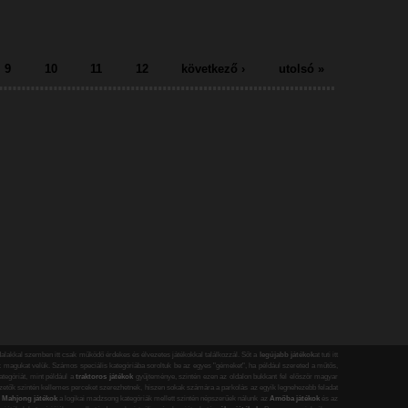
9
10
11
12
következő ›
utolsó »
alakkal szemben itt csak működő érdekes és élvezetes játékokkal találkozzál. Sőt a
legújabb játékok
at tuti itt
ák magukat velük. Számos speciális kategóriába soroltuk be az egyes "gémeket", ha például szereted a műtős,
ategóriát, mint például a
traktoros játékok
gyűjteménye, szintén ezen az oldalon bukkant fel először magyar
zetők szintén kellemes perceket szerezhetnek, hiszen sokak számára a parkolás az egyik legnehezebb feladat
s
Mahjong játékok
a logikai madzsong kategóriák mellett szintén népszerűek nálunk az
Amőba játékok
és az