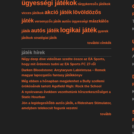
ügyességi játékok
tárgykeresős játékok
akció játék
lövöldözős
vicces játékok
játék
mászkálós
versenyzős játék
autós ügyességi
logikai játék
K
autós játék
játék
gyerek
játékok
stratégiai játék
további címkék
játék hírek
Négy deep dive videóban szedte össze az EA Sports,
K
hogy mit érdemes tudni az EA Sports FC 27-ről
Darken Bloodstone: Arcytaryum Labirintusa – Remek
magyar lapozgatós fantasy játékkönyv
Még ebben a hónapban megjelenhet a Bully szellemi
örökösének tartott Agefield High: Rock the School
K
A nyolcvanas években vezethetünk hírszerkesztőséget a
Static Hourban
K
Jön a legidegesítőbb autós játék, a Rideshare Stimulator,
amelyben telekocsit fogunk vezetni
tovább
E
v