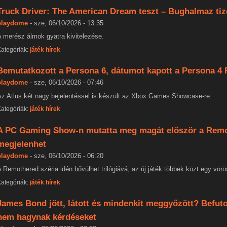
Truck Driver: The American Dream teszt – Bughalmaz ti
playdome
-
sze, 06/10/2026 - 13:35
A merész álmok gyatra kivitelezése.
ategóriák:
játék hírek
Bemutatkozott a Persona 6, dátumot kapott a Persona 4 
playdome
-
sze, 06/10/2026 - 07:46
Az Atlus két nagy bejelentéssel is készült az Xbox Games Showcase-re.
ategóriák:
játék hírek
A PC Gaming Show-n mutatta meg magát először a Remot
megjelenhet
playdome
-
sze, 06/10/2026 - 06:20
 Remothered széria idén bővülhet trilógiává, az új játék többek közt egy vö
ategóriák:
játék hírek
James Bond jött, látott és mindenkit meggyőzött? Befutott
nem hagynak kérdéseket