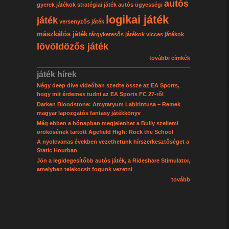
autós
gyerek játékok
stratégiai játék
autós ügyességi
logikai játék
játék
versenyzős játék
mászkálós játék
tárgykeresős játékok
vicces játékok
lövöldözős játék
további címkék
játék hírek
Négy deep dive videóban szedte össze az EA Sports,
hogy mit érdemes tudni az EA Sports FC 27-ről
Darken Bloodstone: Arcytaryum Labirintusa – Remek
magyar lapozgatós fantasy játékkönyv
Még ebben a hónapban megjelenhet a Bully szellemi
örökösének tartott Agefield High: Rock the School
A nyolcvanas években vezethetünk hírszerkesztőséget a
Static Hourban
Jön a legidegesítőbb autós játék, a Rideshare Stimulator,
amelyben telekocsit fogunk vezetni
tovább