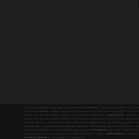
Légy üdvözölve Magyarország egyik legnépszerűbb online
játékoldal
án, ahova naponta kerülnek ki a legfriss
találod meg leg
először
, részletes magyar nyelvű leírásokkal és sok esetben videós segítséggel. Más hason
dokis orvosos más néven doktoros játékokat, akkor érdemes rákattintanod az
műtős játékok
ra, amelyből a
nyelven, csak úgy, mint a hatalmas teherkocsikkal, teherautókkal vagyis óriási kamionokkal játszható ingyene
az autóvezetés során. Szintén az elsők között voltunk az olyan ügyességi vagy logikai játékok gyűjtésében, 
ügyességi vagy az agytekervényeinket egyaránt megmozgató zuhatag
játékok
, Igazából unaloműzésre az egy
feledkeztünk meg Nekik nem ajánljuk Hazánk egyik legnagyobb
focis játékok
gyűjteményét, sokakkal inkább c
hölgyek számára vagy a divatot figyelő és azt kedvelő közönségnek ajánljuk a
barbie játékok
at. A legkiseb
scooby doo játékok
ban. Gyere és játssz, jó szórakozást!