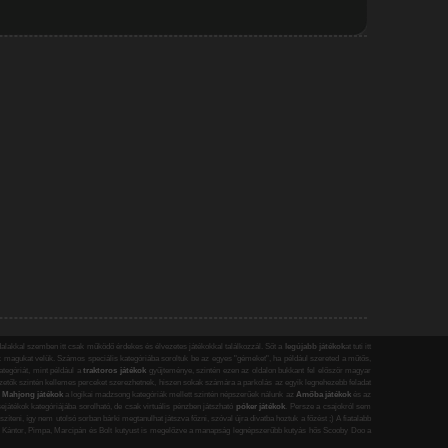
alakkal szemben itt csak működő érdekes és élvezetes játékokkal találkozzál. Sőt a
legújabb játékok
at tuti itt
ák magukat velük. Számos speciális kategóriába soroltuk be az egyes "gémeket", ha például szereted a műtős,
ategóriát, mint például a
traktoros játékok
gyűjteménye, szintén ezen az oldalon bukkant fel először magyar
zetők szintén kellemes perceket szerezhetnek, hiszen sokak számára a parkolás az egyik legnehezebb feladat
s
Mahjong játékok
a logikai madzsong kategóriák mellett szintén népszerűek nálunk az
Amőba játékok
és az
játékok kategóriájába sorolható, de csak virtuális pénzben játszható
póker játékok
. Persze a csajokról sem
szíteni, így nem utolsó sorban bárki megtanulhat játszva főzni, szóval újra divatba hoztuk a főzést ;) A fiatalabb
n Kántor, Pimpa, Marcipán és Bolt kutyust is megelőzve a manapság legnépszerűbb kutyás hős Scooby Doo a