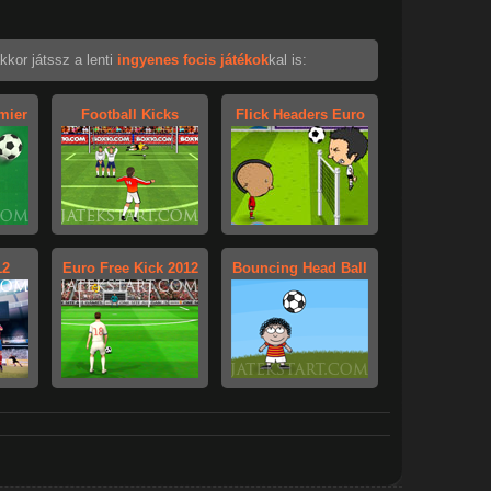
kkor játssz a lenti
ingyenes focis játékok
kal is:
mier
Football Kicks
Flick Headers Euro
12
Euro Free Kick 2012
Bouncing Head Ball