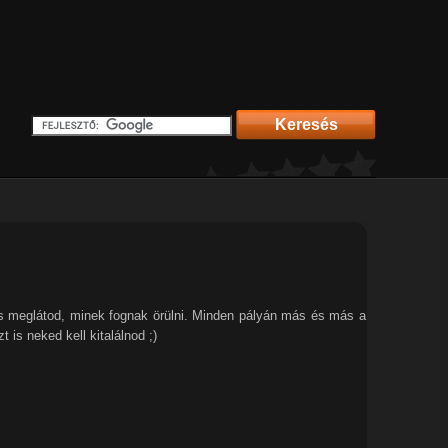
és meglátod, minek fognak örülni. Minden pályán más és más a
t is neked kell kitalálnod ;)