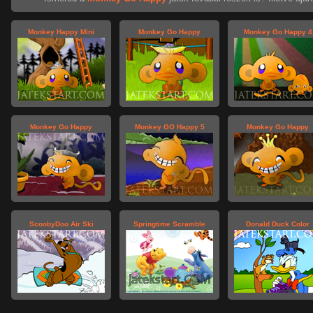
Monkey Happy Mini
Monkey Go Happy
Monkey Go Happy 4
Monkey Go Happy
Monkey GO Happy 5
Monkey Go Happy
ScoobyDoo Air Ski
Springtime Scramble
Donald Duck Color