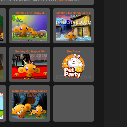
Monkey GO Happy 3
Monkey Go Happy Mini 2
Monkey Go Happy M4
Pet Party
Monkey Go Happy Castle