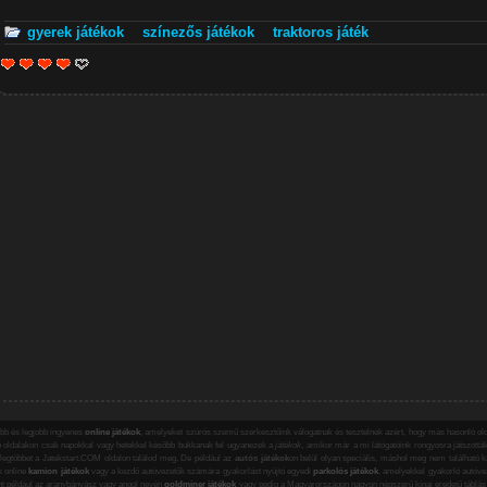
gyerek játékok
színezős játékok
traktoros játék
ebb és legjobb ingyenes
online játékok
, amelyeket szúrós szemű szerkesztőink válogatnak és tesztelnek azért, hogy más hasonló old
ló oldalakon csak napokkal vagy hetekkel később bukkanak fel ugyanezek a
játékok
, amikor már a mi látógatóink rongyosra játszott
 legtöbbet a Jatekstart.COM oldalon találod meg. De például az
autós játékok
on belül olyan speciális, máshol meg nem található k
s online
kamion játékok
vagy a kezdő autóvezetők számára gyakorlást nyújtó egyedi
parkolós játékok
, amelyekkel gyakorló autóve
mint például az aranybányász vagy angol nevén
goldminer játékok
vagy pedig a Magyarországon nagyon népszerű kínai eredetű táblá