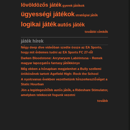
lövöldözős játék
gyerek játékok
ügyességi játékok
stratégiai játék
logikai játék
autós játék
további címkék
játék hírek
Négy deep dive videóban szedte össze az EA Sports,
hogy mit érdemes tudni az EA Sports FC 27-ről
Darken Bloodstone: Arcytaryum Labirintusa – Remek
magyar lapozgatós fantasy játékkönyv
Még ebben a hónapban megjelenhet a Bully szellemi
örökösének tartott Agefield High: Rock the School
A nyolcvanas években vezethetünk hírszerkesztőséget a
Static Hourban
Jön a legidegesítőbb autós játék, a Rideshare Stimulator,
amelyben telekocsit fogunk vezetni
tovább