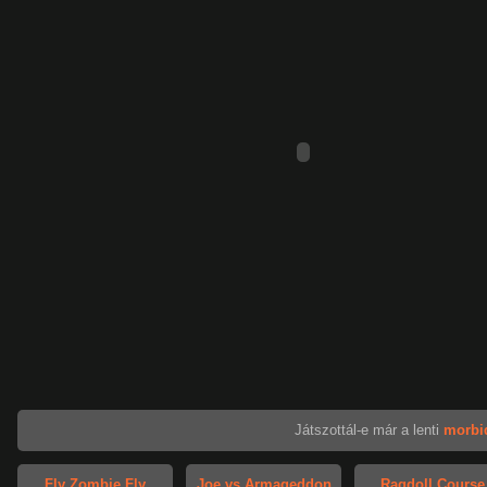
Játszottál-e már a lenti
morbid
Fly Zombie Fly
Joe vs Armageddon
Ragdoll Course