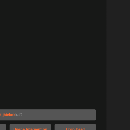
 játékok
kal?
Divine Intervention
Drop Dead