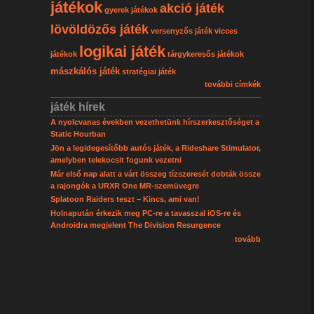
játékok
akció játék
gyerek játékok
lövöldözős játék
versenyzős játék
vicces
logikai játék
játékok
tárgykeresős játékok
mászkálós játék
stratégiai játék
további címkék
játék hírek
A nyolcvanas években vezethetünk hírszerkesztőséget a
Static Hourban
Jön a legidegesítőbb autós játék, a Rideshare Stimulator,
amelyben telekocsit fogunk vezetni
Már első nap alatt a várt összeg tízszeresét dobták össze
a rajongók a URXR One MR-szemüvegre
Splatoon Raiders teszt – Kincs, ami van!
Holnapután érkezik meg PC-re a tavasszal iOS-re és
Androidra megjelent The Division Resurgence
tovább