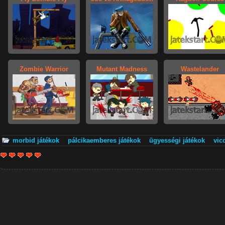
Zombie Warrior
Mutant Madness
Wastelander
morbid játékok
pálcikaemberes játékok
ügyességi játékok
vic