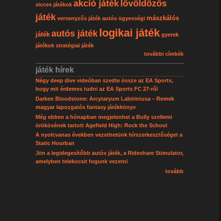
akció játék
lövöldözős
vicces játékok
játék
mászkálós
versenyzős játék
autós ügyességi
logikai játék
autós játék
játék
gyerek
játékok
stratégiai játék
további címkék
játék hírek
Négy deep dive videóban szedte össze az EA Sports,
hogy mit érdemes tudni az EA Sports FC 27-ről
Darken Bloodstone: Arcytaryum Labirintusa – Remek
magyar lapozgatós fantasy játékkönyv
Még ebben a hónapban megjelenhet a Bully szellemi
örökösének tartott Agefield High: Rock the School
A nyolcvanas években vezethetünk hírszerkesztőséget a
Static Hourban
Jön a legidegesítőbb autós játék, a Rideshare Stimulator,
amelyben telekocsit fogunk vezetni
tovább