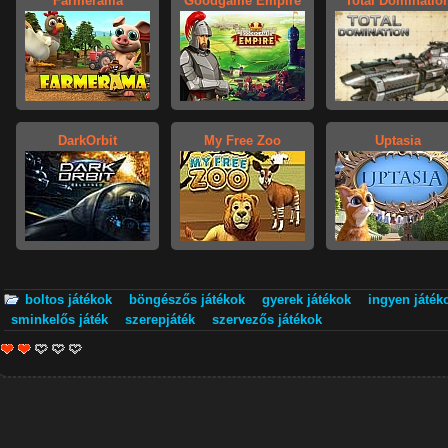
Farmerama
Goodgame Empire
Total Dominatio
DarkOrbit
My Free Zoo
Uptasia
boltos játékok
böngészős játékok
gyerek játékok
ingyen játék
sminkelős játék
szerepjáték
szervezős játékok